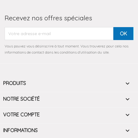
Recevez nos offres spéciales
Vous pouvez vous désinscrire à tout moment. Vous trouverez pour cela nos
informations de contact dans les conditions d'utilisation du site.

PRODUITS

NOTRE SOCIÉTÉ

VOTRE COMPTE
keyboard_arrow_down
INFORMATIONS