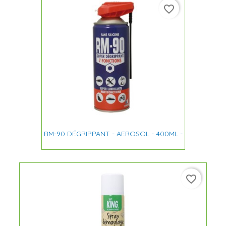
favorite_border
RM-90 DÉGRIPPANT - AEROSOL - 400ML -
favorite_border