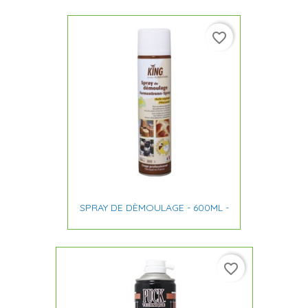
favorite_border
SPRAY DE DÈMOULAGE - 600ML -
favorite_border