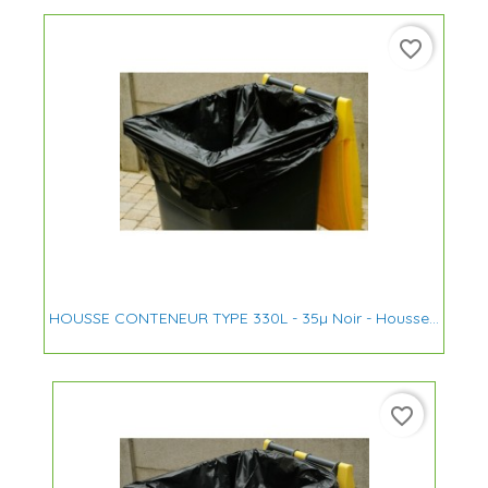
favorite_border
HOUSSE CONTENEUR TYPE 330L - 35µ Noir - Housse...
favorite_border