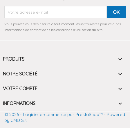
Vous pouvez vous désinscrire à tout moment. Vous trouverez pour cela nos
informations de contact dans les conditions d'utilisation du site.

PRODUITS

NOTRE SOCIÉTÉ

VOTRE COMPTE
keyboard_arrow_down
INFORMATIONS
© 2026 - Logiciel e-commerce par PrestaShop™
- Powered
by CMD S.r.l.