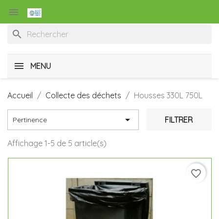

search
MENU
Accueil
Collecte des déchets
Housses 330L 750L

FILTRER
Pertinence
Affichage 1-5 de 5 article(s)
favorite_border