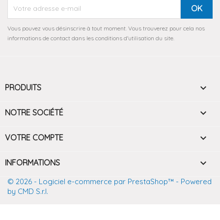
Vous pouvez vous désinscrire à tout moment. Vous trouverez pour cela nos
informations de contact dans les conditions d'utilisation du site.

PRODUITS

NOTRE SOCIÉTÉ

VOTRE COMPTE
keyboard_arrow_down
INFORMATIONS
© 2026 - Logiciel e-commerce par PrestaShop™
- Powered
by CMD S.r.l.