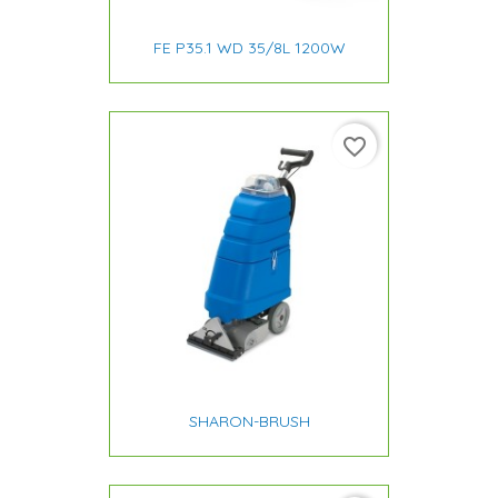
FE P35.1 WD 35/8L 1200W
favorite_border
SHARON-BRUSH