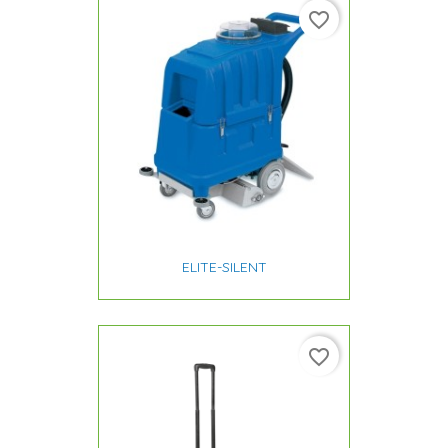
favorite_border
ELITE-SILENT
favorite_border