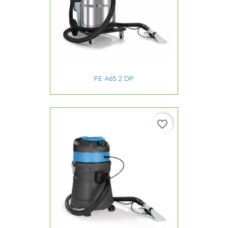
FE A65.2 DP
favorite_border