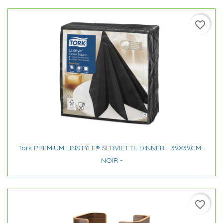
favorite_border
Tork PREMIUM LINSTYLE® SERVIETTE DINNER - 39X39CM -
NOIR -
favorite_border