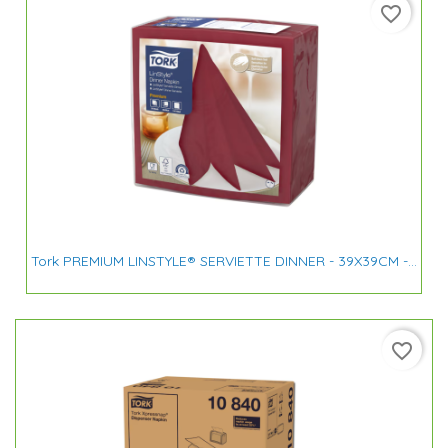
favorite_border
Tork PREMIUM LINSTYLE® SERVIETTE DINNER - 39X39CM -...
favorite_border