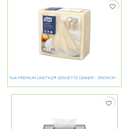
favorite_border
Tork PREMIUM LINSTYLE® SERVIETTE DINNER - 39X39CM -...
favorite_border