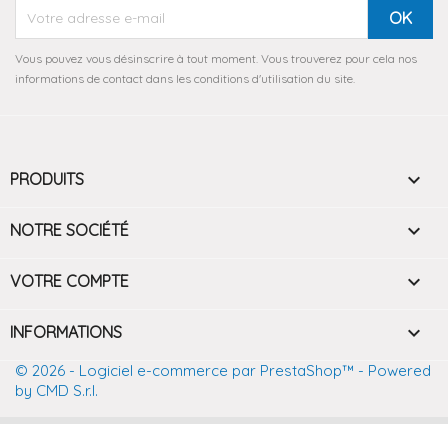
Vous pouvez vous désinscrire à tout moment. Vous trouverez pour cela nos
informations de contact dans les conditions d'utilisation du site.

PRODUITS

NOTRE SOCIÉTÉ

VOTRE COMPTE
keyboard_arrow_down
INFORMATIONS
© 2026 - Logiciel e-commerce par PrestaShop™
- Powered
by CMD S.r.l.