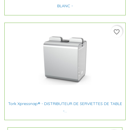
BLANC -
favorite_border
Tork Xpressnap® - DISTRIBUTEUR DE SERVIETTES DE TABLE
-...