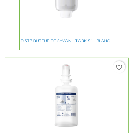
DISTRIBUTEUR DE SAVON - TORK S4 - BLANC -
favorite_border