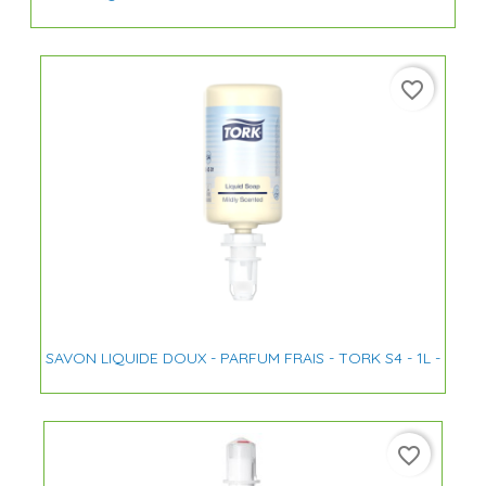
favorite_border
SAVON LIQUIDE DOUX - PARFUM FRAIS - TORK S4 - 1L -
favorite_border