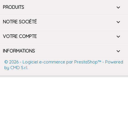

PRODUITS

NOTRE SOCIÉTÉ

VOTRE COMPTE
keyboard_arrow_down
INFORMATIONS
© 2026 - Logiciel e-commerce par PrestaShop™
- Powered
by CMD S.r.l.