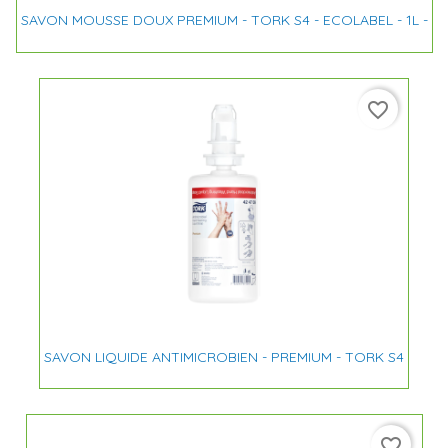
SAVON MOUSSE DOUX PREMIUM - TORK S4 - ECOLABEL - 1L -
favorite_border
SAVON LIQUIDE ANTIMICROBIEN - PREMIUM - TORK S4
favorite_border