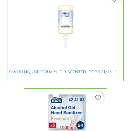
SAVON LIQUIDE DOUX MILDLY SCENTED- TORK S1/S4 - 1L -
favorite_border