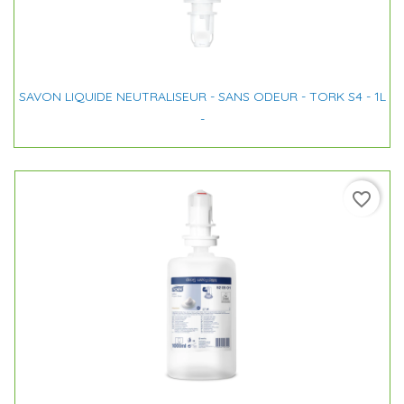
SAVON LIQUIDE NEUTRALISEUR - SANS ODEUR - TORK S4 - 1L
-
favorite_border