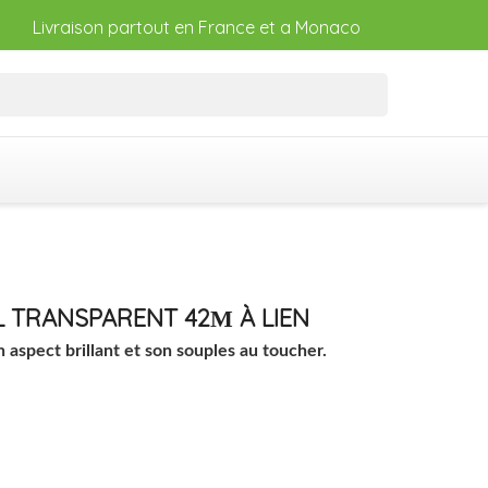
Livraison partout en France et a Monaco
0L TRANSPARENT 42Μ À LIEN
 aspect brillant et son souples au toucher.