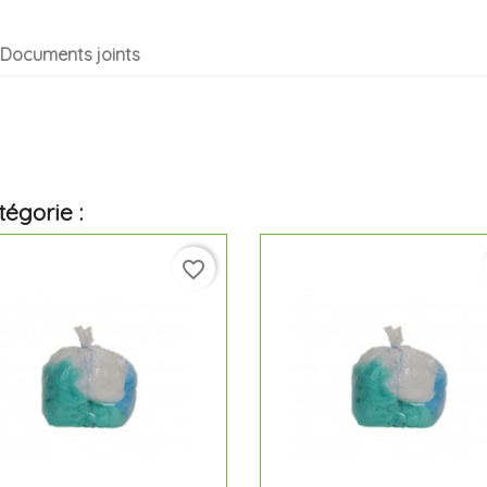
Documents joints
égorie :
favorite_border