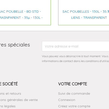


Aperçu rapide
Aperçu rapide
SAC POUBELLE - BD STD -
SAC POUBELLES - 130L - 35 Μ
RASNPARENT - 35µ - 130L -
LIENS - TRANSPARENT
res spéciales
Vous pouvez vous désinscrire à tout moment. Vous 
informations de contact dans les conditions d'utilisa
 SOCIÉTÉ
VOTRE COMPTE
ons et retours
Suivi de commande
ions générales de vente
Connexion
ns légales
Créez votre compte