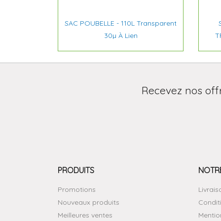

Aperçu rapide
SAC POUBELLE - 110L Transparent
30µ À Lien
T
Recevez nos off
PRODUITS
NOTRE
Promotions
Livrais
Nouveaux produits
Condit
Meilleures ventes
Mentio