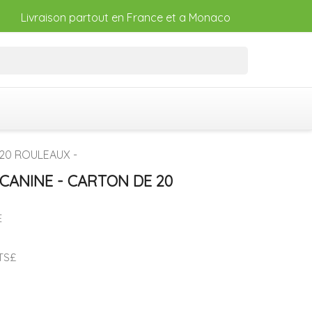
Livraison partout en France et a Monaco
20 ROULEAUX -
CANINE - CARTON DE 20
E
TS£