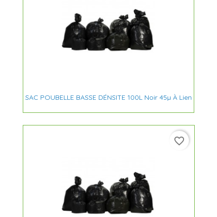
SAC POUBELLE BASSE DÉNSITE 100L Noir 45µ À Lien
favorite_border