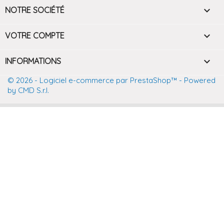

NOTRE SOCIÉTÉ

VOTRE COMPTE
keyboard_arrow_down
INFORMATIONS
© 2026 - Logiciel e-commerce par PrestaShop™
- Powered
by CMD S.r.l.