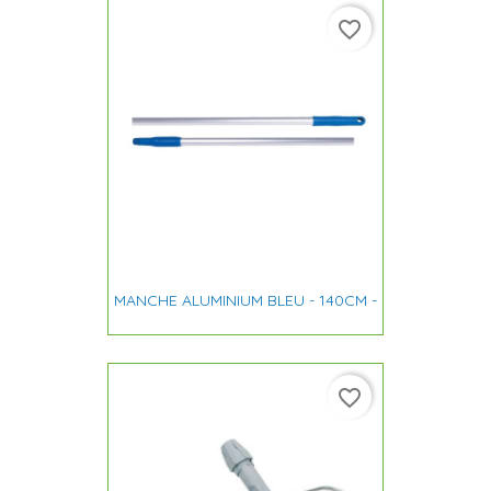
favorite_border
MANCHE ALUMINIUM BLEU - 140CM -
favorite_border