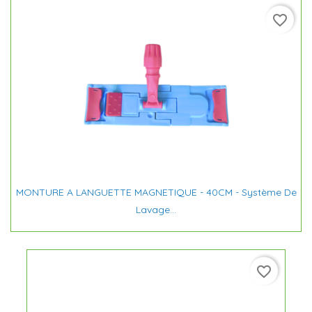
favorite_border
MONTURE A LANGUETTE MAGNETIQUE - 40CM - Système De
Lavage...
favorite_border