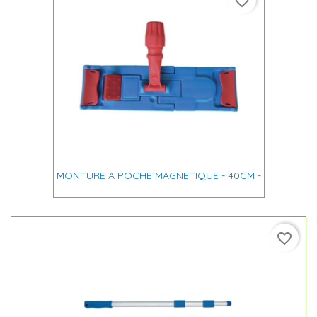
favorite_border
MONTURE A POCHE MAGNETIQUE - 40CM -
favorite_border