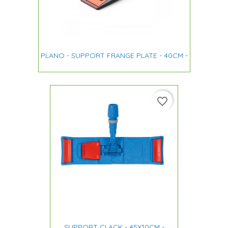
PLANO - SUPPORT FRANGE PLATE - 40CM -
favorite_border
SUPPORT CLACK - 45X10CM -