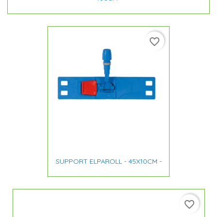
favorite_border
SUPPORT ELPAROLL - 45X10CM -
favorite_border