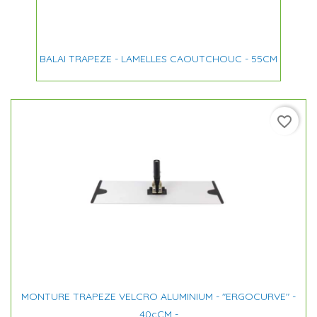
BALAI TRAPEZE - LAMELLES CAOUTCHOUC - 55CM
favorite_border
MONTURE TRAPEZE VELCRO ALUMINIUM - "ERGOCURVE" -
40cCM -