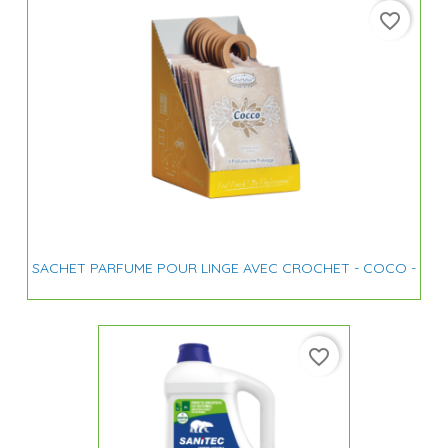
favorite_border
SACHET PARFUME POUR LINGE AVEC CROCHET - COCO -
favorite_border