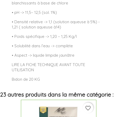
blanchissants à base de chlore
• pH -> 11,5– 12,5 (sol. 1%)
• Densité relative -> 1,1 (solution aqueuse à 5%) -
1,21 ( solution aqueuse à14)
• Poids spécifique -> 1,20 – 1,25 Kg/l
• Solubilité dans l’eau -> complète
• Aspect -> liquide limpide jaunâtre
LIRE LA FICHE TECHNIQUE AVANT TOUTE
UTILISATION
Bidon de 20 KG
23 autres produits dans la même catégorie :
favorite_border