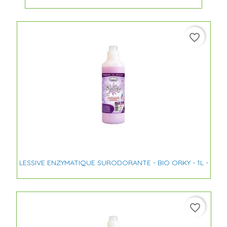
favorite_border
LESSIVE ENZYMATIQUE SURODORANTE - BIO ORKY - 1L -
favorite_border