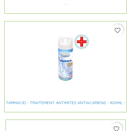
-
favorite_border
TARMACID - TRAITEMENT ANTIMITES ANTIACARIENS - 400ML -
favorite_border