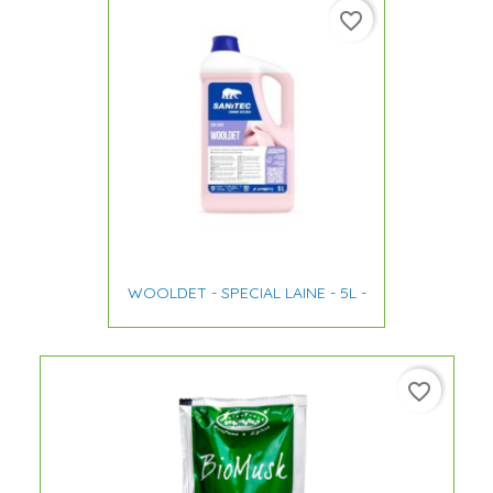
favorite_border
WOOLDET - SPECIAL LAINE - 5L -
favorite_border