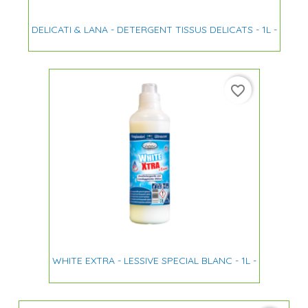
DELICATI & LANA - DETERGENT TISSUS DELICATS - 1L -
favorite_border
WHITE EXTRA - LESSIVE SPECIAL BLANC - 1L -