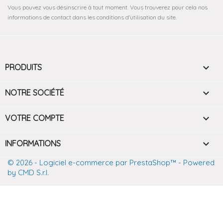
Vous pouvez vous désinscrire à tout moment. Vous trouverez pour cela nos
informations de contact dans les conditions d'utilisation du site.

PRODUITS

NOTRE SOCIÉTÉ

VOTRE COMPTE
keyboard_arrow_down
INFORMATIONS
© 2026 - Logiciel e-commerce par PrestaShop™
- Powered
by CMD S.r.l.