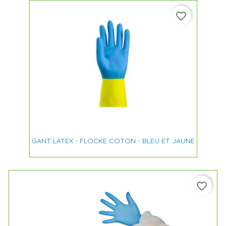
favorite_border
GANT LATEX - FLOCKE COTON - BLEU ET JAUNE
favorite_border