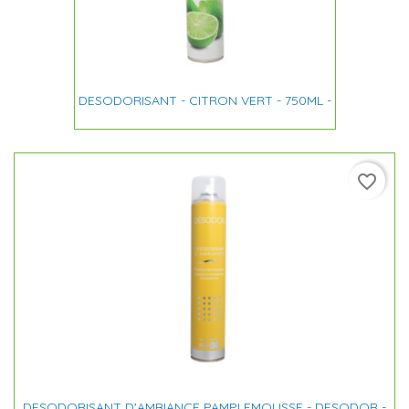
DESODORISANT - CITRON VERT - 750ML -
favorite_border
DESODORISANT D'AMBIANCE PAMPLEMOUSSE - DESODOR -