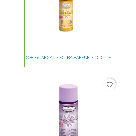
ORO & ARGAN - EXTRA PARFUM - 400ML -
favorite_border