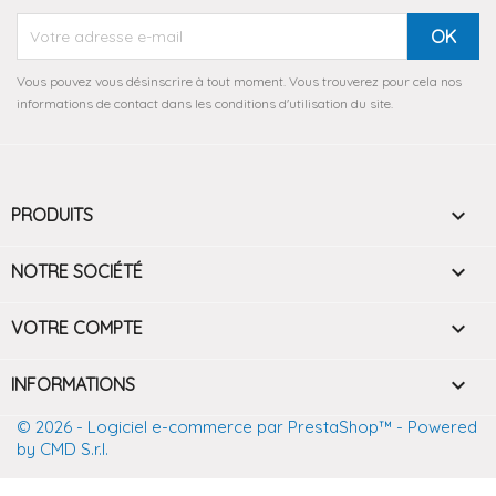
Vous pouvez vous désinscrire à tout moment. Vous trouverez pour cela nos
informations de contact dans les conditions d'utilisation du site.

PRODUITS

NOTRE SOCIÉTÉ

VOTRE COMPTE
keyboard_arrow_down
INFORMATIONS
© 2026 - Logiciel e-commerce par PrestaShop™
- Powered
by CMD S.r.l.