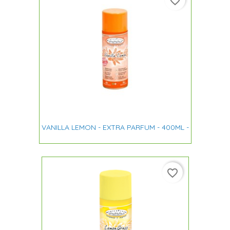
favorite_border
VANILLA LEMON - EXTRA PARFUM - 400ML -
favorite_border