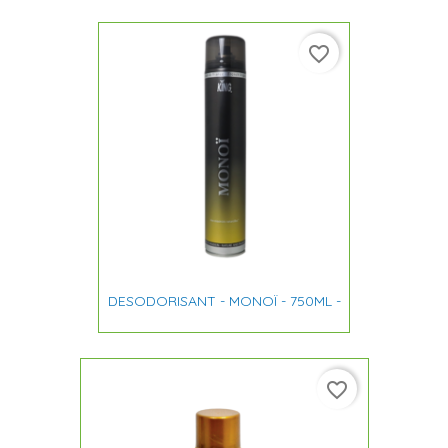
favorite_border
DESODORISANT - MONOÏ - 750ML -
favorite_border