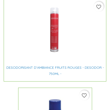
favorite_border
DESODORISANT D'AMBIANCE FRUITS ROUGES - DESODOR -
750ML -
favorite_border