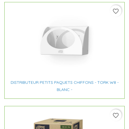
favorite_border
DISTRIBUTEUR PETITS PAQUETS CHIFFONS - TORK W8 -
BLANC -
favorite_border