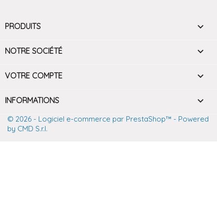

PRODUITS

NOTRE SOCIÉTÉ

VOTRE COMPTE
keyboard_arrow_down
INFORMATIONS
© 2026 - Logiciel e-commerce par PrestaShop™
- Powered
by CMD S.r.l.