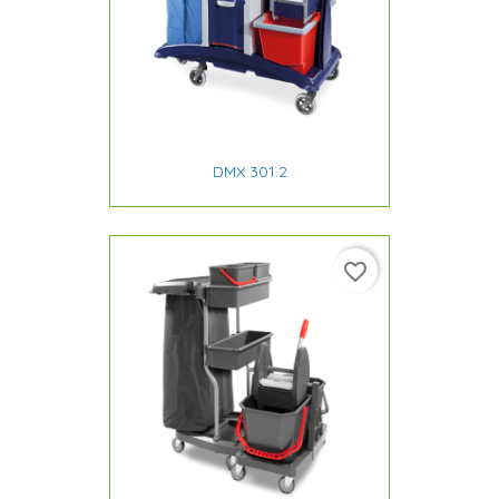
DMX 301.2
favorite_border