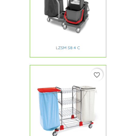
LZSM S8.4 C
favorite_border