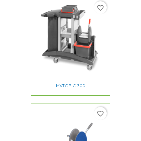
favorite_border
MXTOP C 300
favorite_border