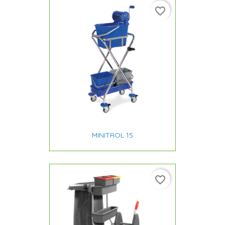
favorite_border
MINITROL 15
favorite_border