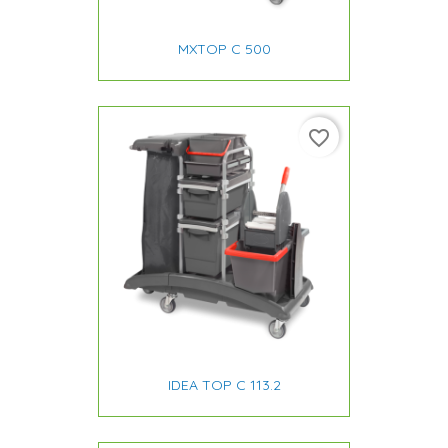
MXTOP C 500
favorite_border
IDEA TOP C 113.2