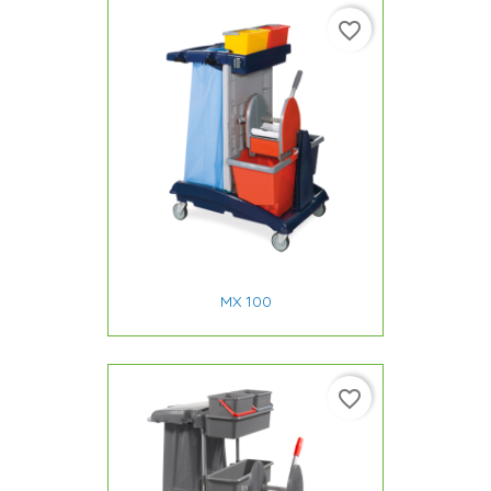
favorite_border
MX 100
favorite_border