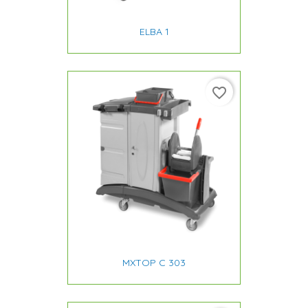
ELBA 1
favorite_border
MXTOP C 303