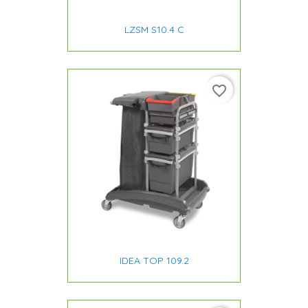
LZSM S10.4 C
favorite_border
IDEA TOP 109.2