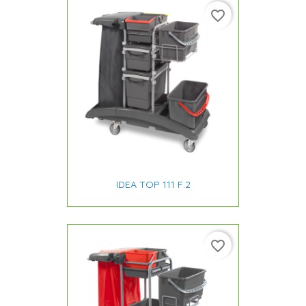
favorite_border
IDEA TOP 111 F.2
favorite_border