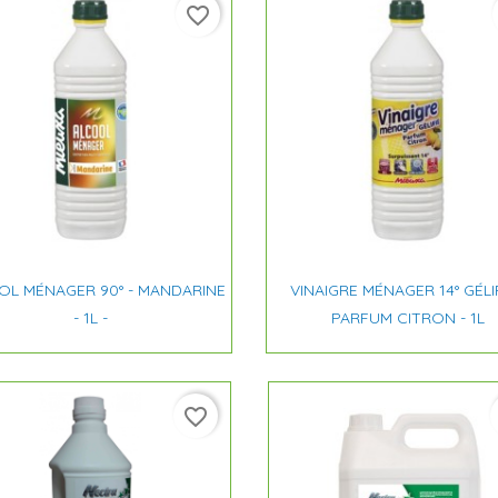
favorite_border


Aperçu rapide
Aperçu rapide
OL MÉNAGER 90° - MANDARINE
VINAIGRE MÉNAGER 14° GÉLIF
- 1L -
PARFUM CITRON - 1L
favorite_border