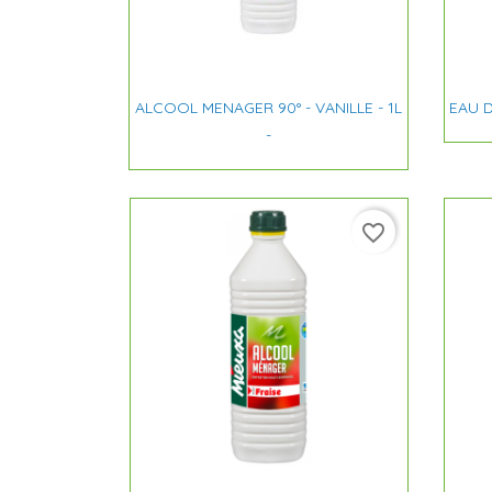

Aperçu rapide
ALCOOL MENAGER 90° - VANILLE - 1L
EAU D
-
favorite_border