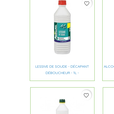
favorite_border

Aperçu rapide
LESSIVE DE SOUDE - DÉCAPANT
ALCO
DÉBOUCHEUR - 1L -
favorite_border