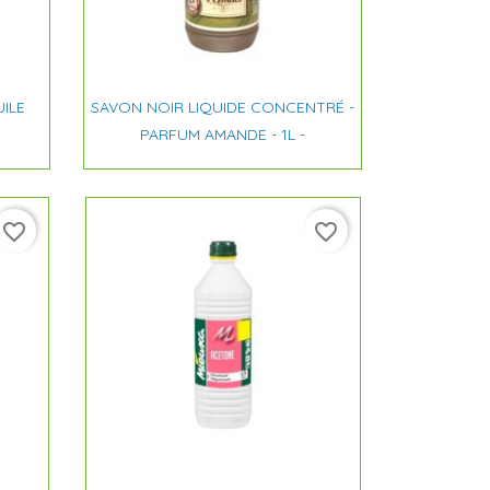

Aperçu rapide
UILE
SAVON NOIR LIQUIDE CONCENTRÉ -
PARFUM AMANDE - 1L -
favorite_border
favorite_border