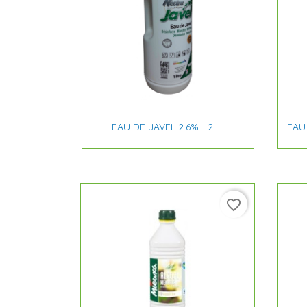

Aperçu rapide
EAU DE JAVEL 2.6% - 2L -
EAU 
favorite_border