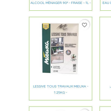

Aperçu rapide
ALCOOL MÈNAGER 90° - FRAISE - 1L -
EAU 
favorite_border

Aperçu rapide
LESSIVE TOUS TRAVAUX MIEUXA -
1.25KG -