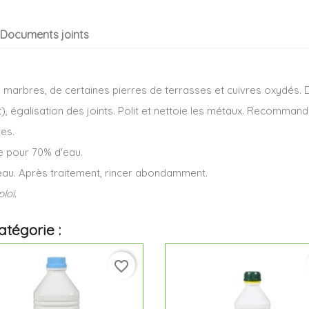
Documents joints
marbres, de certaines pierres de terrasses et cuivres oxydés. D
, égalisation des joints. Polit et nettoie les métaux. Recommand
nes.
de pour 70% d'eau.
'eau. Après traitement, rincer abondamment.
loi.
tégorie :
favorite_border