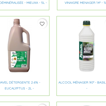


Aperçu rapide
Aperçu rapide
DÉMINÉRALISÉE - MIEUXA - 5L -
VINAIGRE MENAGER 14° - 1L
favorite_border


Aperçu rapide
Aperçu rapide
JAVEL DÉTERGENTE 2.6% -
ALCOOL MÉNAGER 90° - BASILI
EUCALYPTUS - 2L -
-