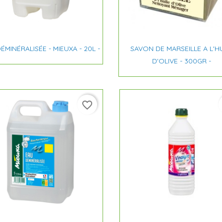


Aperçu rapide
Aperçu rapide
ÉMINÉRALISÉE - MIEUXA - 20L -
SAVON DE MARSEILLE A L'H
D'OLIVE - 300GR -
favorite_border