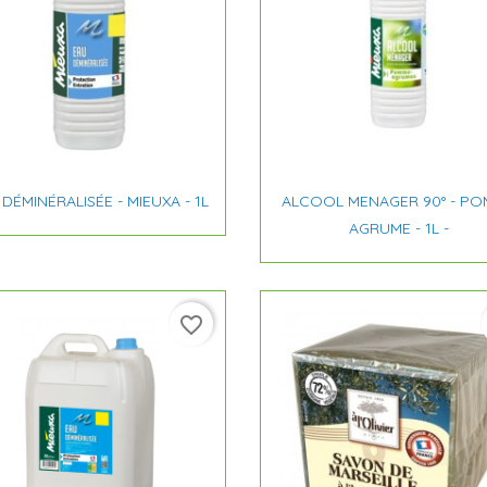


Aperçu rapide
Aperçu rapide
DÉMINÉRALISÉE - MIEUXA - 1L
ALCOOL MENAGER 90° - P
AGRUME - 1L -
favorite_border