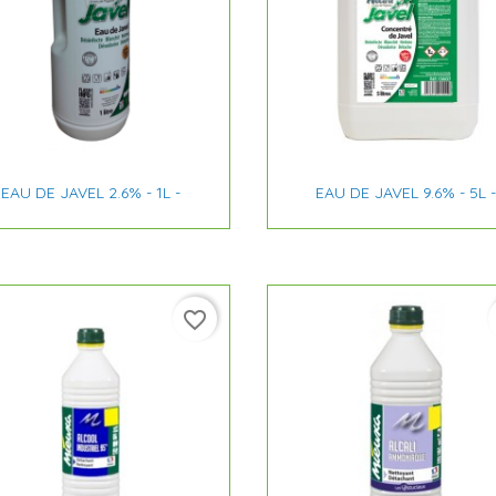


Aperçu rapide
Aperçu rapide
EAU DE JAVEL 2.6% - 1L -
EAU DE JAVEL 9.6% - 5L -
favorite_border