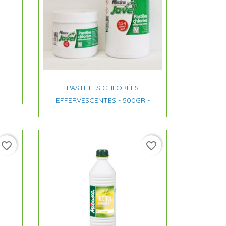

Aperçu rapide
PASTILLES CHLORÉES
EFFERVESCENTES - 500GR -
favorite_border
favorite_border