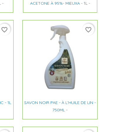

Aperçu rapide
 -
ACETONE À 95%- MIEUXA - 1L -
favorite_border
favorite_border

Aperçu rapide
C - 1L
SAVON NOIR PAE - À L'HUILE DE LIN -
750ML -