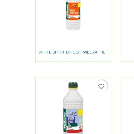

Aperçu rapide
WHITE SPIRIT BRICO - MIEUXA - 1L -
favorite_border