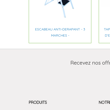

Aperçu rapide
ESCABEAU ANTI-DERAPANT - 3
TAP
MARCHES -
D’E
Recevez nos off
PRODUITS
NOTRE