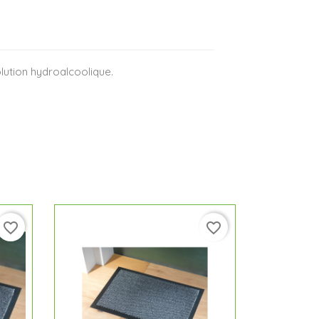
lution hydroalcoolique.
favorite_border
favorite_border