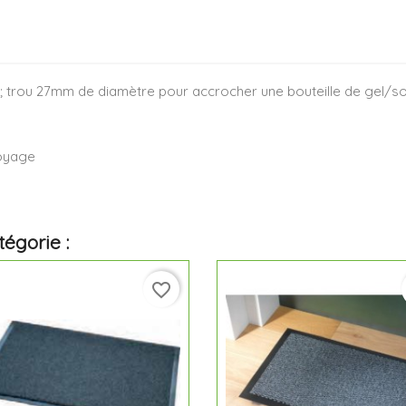
; trou 27mm de diamètre pour accrocher une bouteille de gel/so
toyage
égorie :
favorite_border