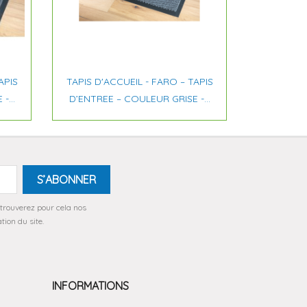

Aperçu rapide
APIS
TAPIS D'ACCUEIL - FARO – TAPIS
-...
D’ENTREE – COULEUR GRISE -...
trouverez pour cela nos
tion du site.
INFORMATIONS