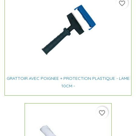
favorite_border
GRATTOIR AVEC POIGNEE + PROTECTION PLASTIQUE - LAME
10CM -
favorite_border