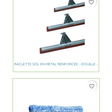
favorite_border
RACLETTE SOL EN METAL RENFORCEE - DOUILLE -
favorite_border