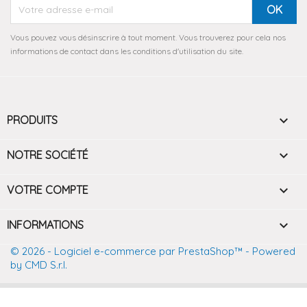
Vous pouvez vous désinscrire à tout moment. Vous trouverez pour cela nos
informations de contact dans les conditions d'utilisation du site.

PRODUITS

NOTRE SOCIÉTÉ

VOTRE COMPTE
keyboard_arrow_down
INFORMATIONS
© 2026 - Logiciel e-commerce par PrestaShop™
- Powered
by CMD S.r.l.