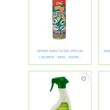

Aperçu rapide
VERNIS INSECTICIDE SPÉCIAL
INS
CAFARDS - KING - 500ML -
favorite_border