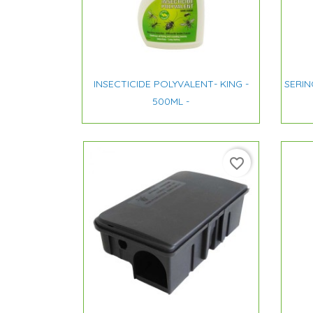

Aperçu rapide
INSECTICIDE POLYVALENT- KING -
SERIN
500ML -
favorite_border