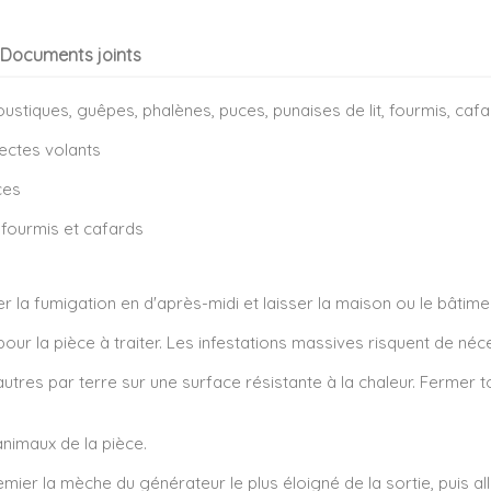
Documents joints
stiques, guêpes, phalènes, puces, punaises de lit, fourmis, cafa
sectes volants
ces
, fourmis et cafards
uer la fumigation en d'après-midi et laisser la maison ou le bâti
r la pièce à traiter. Les infestations massives risquent de néces
tres par terre sur une surface résistante à la chaleur. Fermer to
 animaux de la pièce.
emier la mèche du générateur le plus éloigné de la sortie, puis a