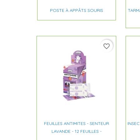

Aperçu rapide
POSTE À APPÂTS SOURIS
TARMA
favorite_border

Aperçu rapide
FEUILLES ANTIMITES - SENTEUR
INSEC
LAVANDE - 12 FEUILLES -