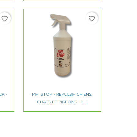
favorite_border
favorite_border

Aperçu rapide
CK -
PIPI STOP - REPULSIF CHIENS,
CHATS ET PIGEONS - 1L -