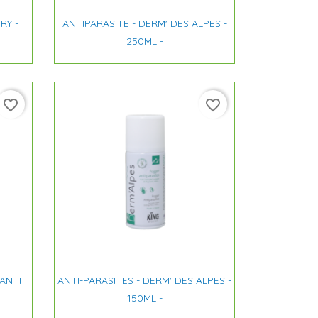

Aperçu rapide
RY -
ANTIPARASITE - DERM' DES ALPES -
250ML -
favorite_border
favorite_border

Aperçu rapide
 ANTI
ANTI-PARASITES - DERM' DES ALPES -
150ML -