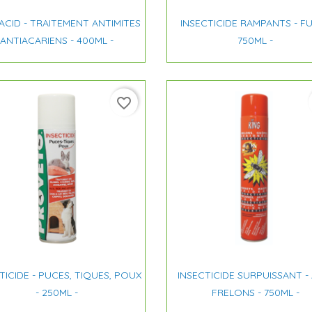


Aperçu rapide
Aperçu rapide
CID - TRAITEMENT ANTIMITES
INSECTICIDE RAMPANTS - FU
ANTIACARIENS - 400ML -
750ML -
favorite_border


Aperçu rapide
Aperçu rapide
TICIDE - PUCES, TIQUES, POUX
INSECTICIDE SURPUISSANT -
- 250ML -
FRELONS - 750ML -