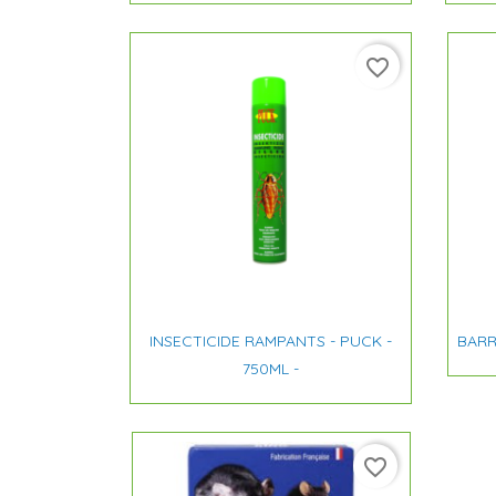
favorite_border

Aperçu rapide
INSECTICIDE RAMPANTS - PUCK -
BARR
750ML -
favorite_border