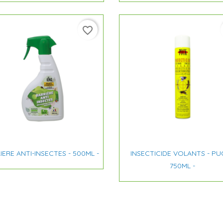
favorite_border


Aperçu rapide
Aperçu rapide
IERE ANTI-INSECTES - 500ML -
INSECTICIDE VOLANTS - PU
750ML -