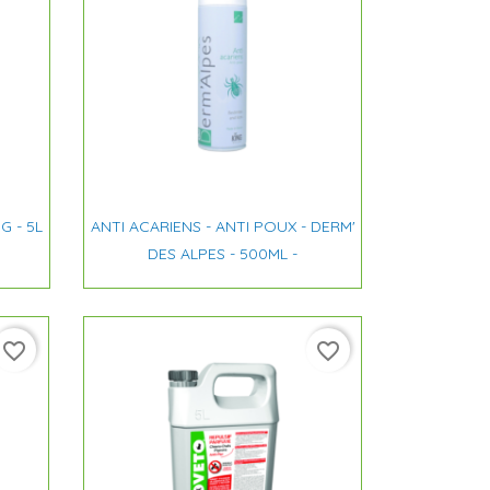

Aperçu rapide
G - 5L
ANTI ACARIENS - ANTI POUX - DERM'
DES ALPES - 500ML -
favorite_border
favorite_border