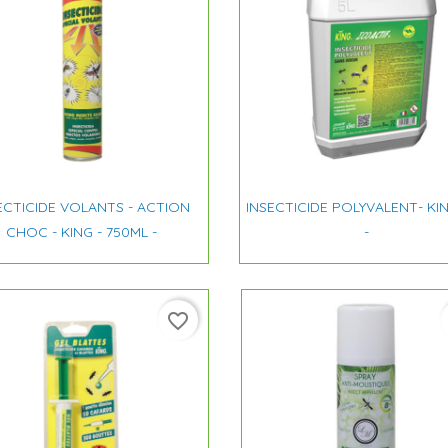


Aperçu rapide
Aperçu rapide
ECTICIDE VOLANTS - ACTION
INSECTICIDE POLYVALENT- KIN
CHOC - KING - 750ML -
-
favorite_border