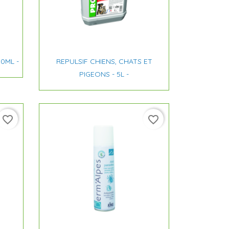

Aperçu rapide
0ML -
REPULSIF CHIENS, CHATS ET
PIGEONS - 5L -
favorite_border
favorite_border